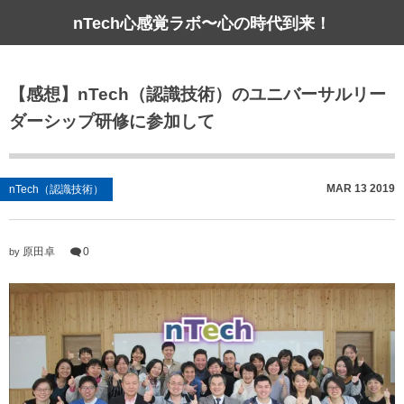
nTech心感覚ラボ〜心の時代到来！
【感想】nTech（認識技術）のユニバーサルリー
ダーシップ研修に参加して
MAR
13
2019
nTech（認識技術）
原田卓
0
by