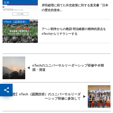
日本
岸田総理に宛てた外交政策に対する意見書「日本
の歴史的使命」
nTech（認識技術）
アヘン戦争からの教訓 明治維新の精神的原点を
nTechからリテラシーする
nTechのユニバーサルリーダーシップ研修中＠韓
国・清道
【感想】nTech（認識技術）のユニバーサルリーダ
ーシップ研修に参加して