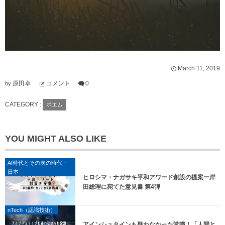
で
開
き
ま
す
)
March
11
,
2019
原田卓
コメント
0
by
CATEGORY :
ポエム
YOU MIGHT ALSO LIKE
AI時代とその次の時代・
日本
ヒロシマ・ナガサキ平和アワード創設の提案ー岸
田総理に宛てた意見書 第4弾
nTech（認識技術）
アインシュタインも疑わなかった常識！「人間と