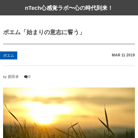
nTech心感覚ラボ〜心の時代到来！
ポエム「始まりの意志に誓う」
MAR
11
2019
ポエム
原田卓
0
by