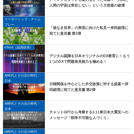
人間の宇宙は実在しない」という大前提の破壊
リーダーシップ・チーム
プレー
「核なき世界」の実現に向けた私見ー岸田総理に
宛てた意見書 第3弾
nTech（認識技術）
デジタル認識を日本オリジナルのDX教育に！もう
1つのDXで問題発見能力を極める！
AI時代とその次の時代・
日本
日韓関係を中心とした外交政策に対する提案ー岸
田総理に宛てた意見書 第2弾
AI時代とその次の時代・
日本
チャットGPTから考察する3.11東日本大震災への
メッセージ「戦争不可能な人づくり」
AI時代とその次の時代・