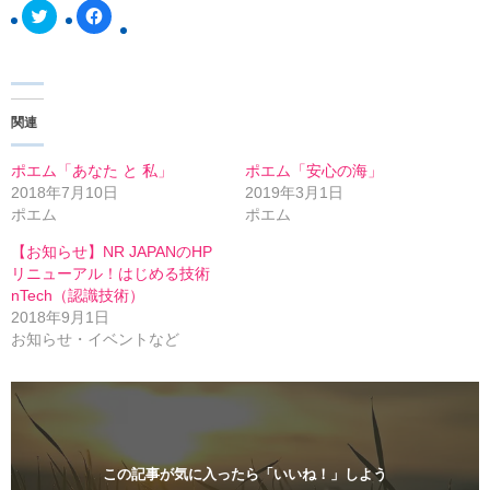
ク
F
リ
a
ッ
c
ク
e
し
b
て
o
T
o
w
k
関連
i
で
t
共
t
有
e
す
ポエム「あなた と 私」
ポエム「安心の海」
r
る
2018年7月10日
2019年3月1日
で
に
共
は
ポエム
ポエム
有
ク
(
リ
【お知らせ】NR JAPANのHP
新
ッ
し
ク
リニューアル！はじめる技術
い
し
nTech（認識技術）
ウ
て
ィ
く
2018年9月1日
ン
だ
お知らせ・イベントなど
ド
さ
ウ
い
で
(
開
新
き
し
ま
い
す
ウ
)
ィ
ン
ド
この記事が気に入ったら「いいね！」しよう
ウ