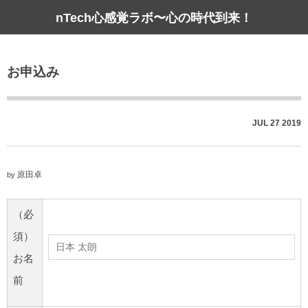
nTech心感覚ラボ〜心の時代到来！
お申込み
JUL
27
2019
原田卓
by
（必
須）
お名
前