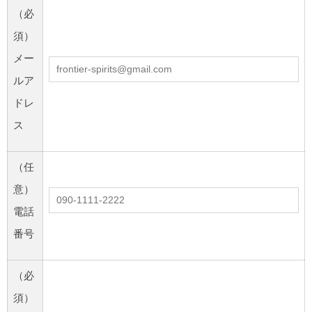
（必
須）
メー
ルア
ドレ
ス
（任
意）
電話
番号
（必
須）