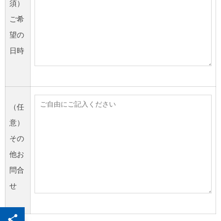
須）
ご希
望の
日時
（任
意）
その
他お
問合
せ