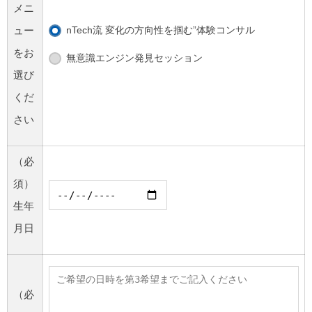
メニ
ュー
nTech流 変化の方向性を掴む”体験コンサル
をお
無意識エンジン発見セッション
選び
くだ
さい
（必
須）
生年
月日
（必