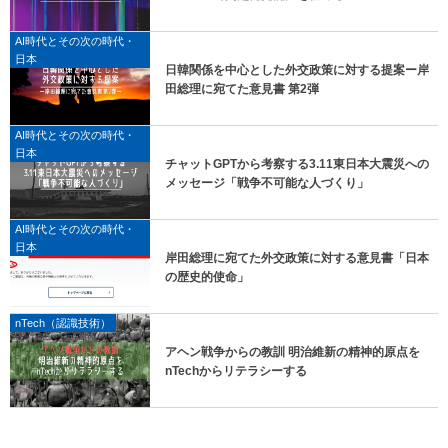
AI時代とその次の時代・
日本
日韓関係を中心とした外交政策に対する提案ー岸
田総理に宛てた意見書 第2弾
AI時代とその次の時代・
日本
チャットGPTから考察する3.11東日本大震災への
メッセージ「戦争不可能な人づくり」
AI時代とその次の時代・
日本
岸田総理に宛てた外交政策に対する意見書「日本
の歴史的使命」
nTech（認識技術）
アヘン戦争からの教訓 明治維新の精神的原点を
nTechからリテラシーする