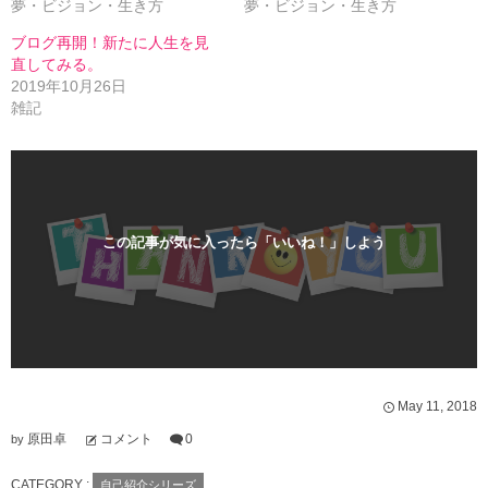
夢・ビジョン・生き方
夢・ビジョン・生き方
(
リ
新
ッ
し
ク
ブログ再開！新たに人生を見
い
し
直してみる。
ウ
て
ィ
く
2019年10月26日
ン
だ
雑記
ド
さ
ウ
い
で
(
開
新
き
し
ま
い
す
ウ
)
ィ
ン
ド
この記事が気に入ったら「いいね！」しよう
ウ
で
開
き
ま
す
)
May
11
,
2018
原田卓
コメント
0
by
CATEGORY :
自己紹介シリーズ