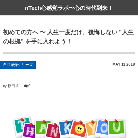
nTech心感覚ラボ〜心の時代到来！
初めての方へ 〜 人生一度だけ、後悔しない ”人生
の根拠” を手に入れよう！
MAY
11
2018
自己紹介シリーズ
原田卓
0
by