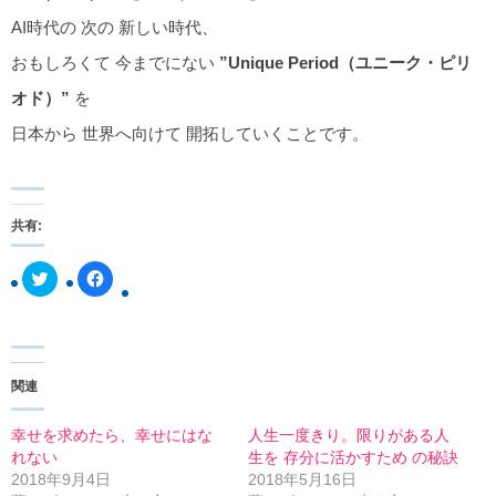
AI時代の 次の 新しい時代、
おもしろくて 今までにない
”Unique Period（ユニーク・ピリ
オド）”
を
日本から 世界へ向けて 開拓していくことです。
共有:
ク
F
リ
a
ッ
c
ク
e
し
b
て
o
T
o
w
k
関連
i
で
t
共
t
有
e
す
幸せを求めたら、幸せにはな
人生一度きり。限りがある人
r
る
れない
生を 存分に活かすため の秘訣
で
に
共
は
2018年9月4日
2018年5月16日
有
ク