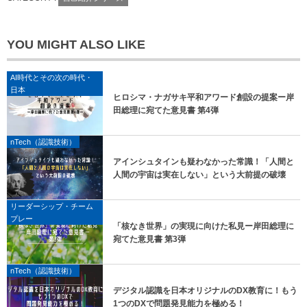
YOU MIGHT ALSO LIKE
AI時代とその次の時代・
日本
ヒロシマ・ナガサキ平和アワード創設の提案ー岸
田総理に宛てた意見書 第4弾
nTech（認識技術）
アインシュタインも疑わなかった常識！「人間と
人間の宇宙は実在しない」という大前提の破壊
リーダーシップ・チーム
プレー
「核なき世界」の実現に向けた私見ー岸田総理に
宛てた意見書 第3弾
nTech（認識技術）
デジタル認識を日本オリジナルのDX教育に！もう
1つのDXで問題発見能力を極める！