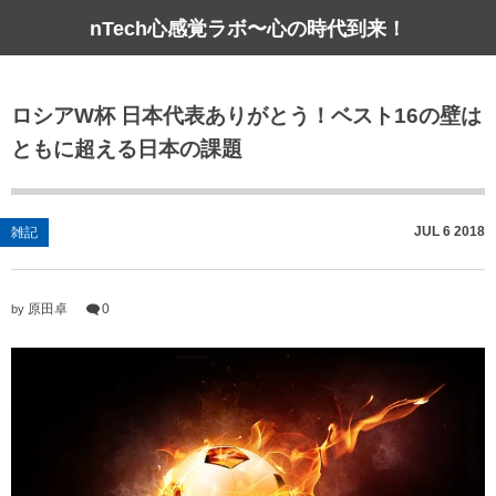
nTech心感覚ラボ〜心の時代到来！
ロシアW杯 日本代表ありがとう！ベスト16の壁は
ともに超える日本の課題
JUL
6
2018
雑記
原田卓
0
by