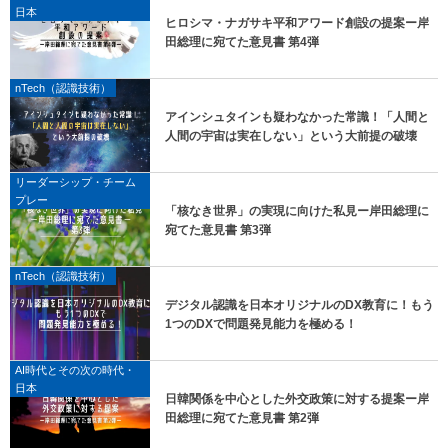
日本
ヒロシマ・ナガサキ平和アワード創設の提案ー岸
田総理に宛てた意見書 第4弾
nTech（認識技術）
アインシュタインも疑わなかった常識！「人間と
人間の宇宙は実在しない」という大前提の破壊
リーダーシップ・チーム
プレー
「核なき世界」の実現に向けた私見ー岸田総理に
宛てた意見書 第3弾
nTech（認識技術）
デジタル認識を日本オリジナルのDX教育に！もう
1つのDXで問題発見能力を極める！
AI時代とその次の時代・
日本
日韓関係を中心とした外交政策に対する提案ー岸
田総理に宛てた意見書 第2弾