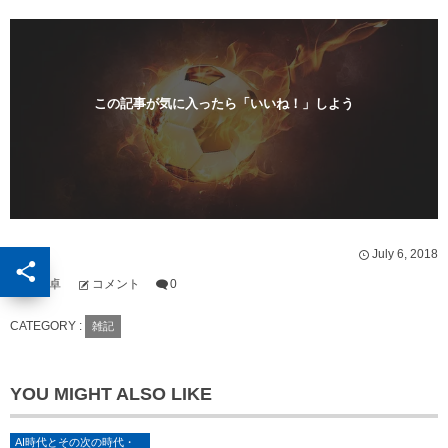
開
新
き
し
ま
い
す
ウ
)
ィ
ン
ド
ウ
で
この記事が気に入ったら「いいね！」しよう
開
き
ま
す
)
July
6
,
2018
原田卓
コメント
0
by
CATEGORY :
雑記
YOU MIGHT ALSO LIKE
AI時代とその次の時代・