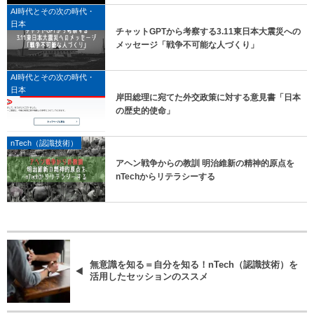
AI時代とその次の時代・
日本
チャットGPTから考察する3.11東日本大震災への
メッセージ「戦争不可能な人づくり」
AI時代とその次の時代・
日本
岸田総理に宛てた外交政策に対する意見書「日本
の歴史的使命」
nTech（認識技術）
アヘン戦争からの教訓 明治維新の精神的原点を
nTechからリテラシーする
無意識を知る＝自分を知る！nTech（認識技術）を
活用したセッションのススメ