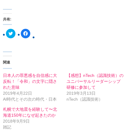
共有:
ク
F
リ
a
ッ
c
ク
e
し
b
て
o
T
o
w
k
関連
i
で
t
共
t
有
e
す
日本人の罪悪感を自信感に大
【感想】nTech（認識技術）の
r
る
反転！「令和」の文字に隠さ
ユニバーサルリーダーシップ
で
に
共
は
れた意味
研修に参加して
有
ク
2019年4月22日
2019年3月13日
(
リ
新
ッ
AI時代とその次の時代・日本
nTech（認識技術）
し
ク
い
し
札幌で大地震を経験して〜北
ウ
て
ィ
く
海道150年になぜ起きたのか
ン
だ
2018年9月9日
ド
さ
ウ
い
雑記
で
(