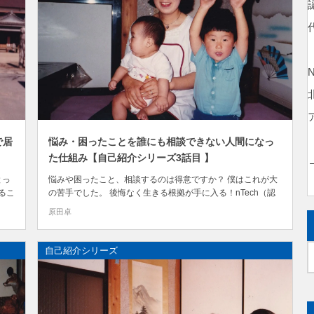
で居
悩み・困ったことを誰にも相談できない人間になっ
た仕組み【自己紹介シリーズ3話目 】
とっ
悩みや困ったこと、相談するのは得意ですか？ 僕はこれが大
るこ
の苦手でした。 後悔なく生きる根拠が手に入る！nTech（認
識技術）セミナー講師の原田 卓（はらだ すぐる）です。 自己
原田卓
 自
紹介シリーズ第1章は、 「愛され過ぎた悲劇！人の気持ちを
を
理解できない孤独人間だった！」 この章では、生まれてから
中学校2年生（14歳）までのこと...
自己紹介シリーズ