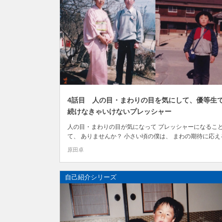
4話目 人の目・まわりの目を気にして、優等生
続けなきゃいけないプレッシャー
人の目・まわりの目が気になって プレッシャーになるこ
て、 ありませんか？ 小さい頃の僕は、 まわの期待に応え
とに精一杯でした。 後悔なく生きる根拠が手に入る！
原田卓
nTech（認識技術）セミナー講師の はらだ すぐる です。
己紹介シリーズ第1章！ 「愛され過ぎた悲劇！人の気持ち
理解...
自己紹介シリーズ