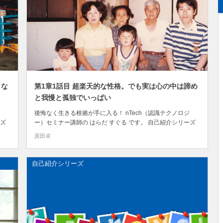
きな
第1章1話目 超楽天的な性格。でも実は心の中は諦め
と我慢と孤独でいっぱい
後悔なく生きる根拠が手に入る！ nTech（認識テクノロジ
ーズ
ー）セミナー講師の はらだ すぐる です。 自己紹介シリーズ
孤
第1章！ 「愛され過ぎた悲劇！人の気持ちを理解できない孤
原田卓
独人間だった！」 第1章では、 生まれてから中学2年生（14
歳）くらいまでのことを 5回に分けて書いていこうと思いま
す。 今回は、第1章の1話目で...
自己紹介シリーズ