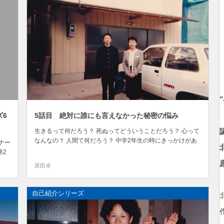
ズ6
5話目 絶対に誰にも言えなかった秘密の悩み
生きるって何だろう？ 死ぬってどういうことだろう？ 心って
なんなの？ 人間て何だろう？ 中学2年生の時にきっかけがあ
ナー
って 考え始めるようになりました。 後悔なく生きる根拠が
第2
手に入る！ nTech（認識技術）セミナー講師の 原田 卓 です。
原田卓
自己紹介シリーズ第1章！ 「愛され過ぎた悲劇！人の気...
こと
・
自己紹介シリーズ