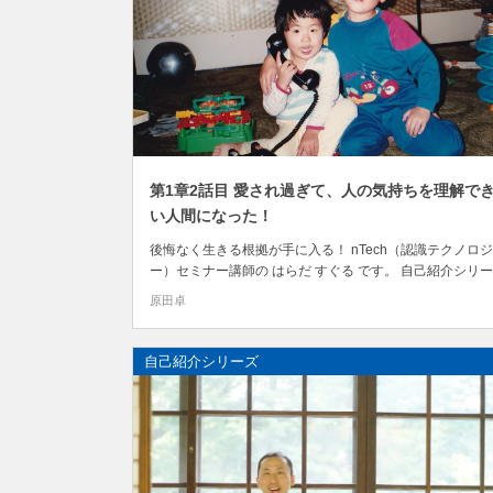
第1章2話目 愛され過ぎて、人の気持ちを理解で
い人間になった！
後悔なく生きる根拠が手に入る！ nTech（認識テクノロジ
ー）セミナー講師の はらだ すぐる です。 自己紹介シリ
第1章！ 「愛され過ぎた悲劇！人の気持ちを理解できない
原田卓
独人間だった！」 第1章では、 生まれてから中学校2年生
（14歳）までのことを 5回に分けて書いていこうと思いま
す。 第1章2話目は、 愛され過ぎ...
自己紹介シリーズ