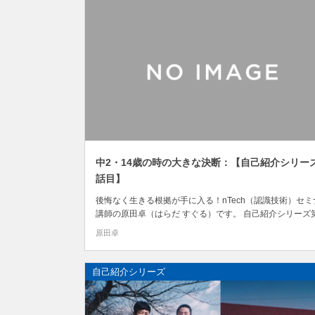
中2・14歳の時の大きな決断：【自己紹介シリー
話目】
後悔なく生きる根拠が手に入る！nTech（認識技術）セミ
講師の原田卓（はらだ すぐる）です。 自己紹介シリーズ
章！「自分が本当にやりたいこと、本当の自分を探し始め
原田卓
る」 第2章では、中学2年生（14歳）から大学院生までの
を5回に分けて書いていこうと思います。 まずは、 「中2
14歳の時の大きな決断」 につい...
自己紹介シリーズ