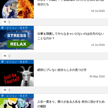
自分たち
18
Jul
2018
0
夢・ビジョン・生き方
仕事を我慢してやらなきゃいけないのは仕方のない
ことなのか？
14
Jul
2018
0
夢・ビジョン・生き方
絶対にブレない自分らしさの見つけ方
30
May
2018
0
夢・ビジョン・生き方
人生一度きり。限りがある人生を 存分に活かすため
の秘訣