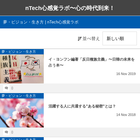
nTech心感覚ラボ〜心の時代到来！
夢・ビジョン・生き方 | nTech心感覚ラボ
並べ替え
夢・ビジョン・生き方
イ・ヨンフン編著「反日種族主義」〜日韓の未来を
占う本〜
16
Nov
2019
0
夢・ビジョン・生き方
活躍する人に共通する”ある秘密”とは？
14
Nov
2018
0
夢・ビジョン・生き方