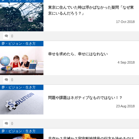
東京に住んでいた時は浮かばなかった疑問「なぜ東
京にいるんだろう？」
17
Oct
2018
0
夢・ビジョン・生き方
幸せを求めたら、幸せにはなれない
4
Sep
2018
0
夢・ビジョン・生き方
問題や課題はネガティブなものではない！？
23
Aug
2018
0
夢・ビジョン・生き方
共存か？共滅か？宇宙船地球号の行方を決めるのは