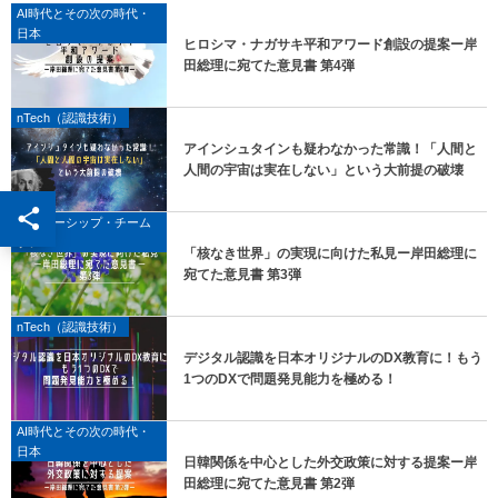
AI時代とその次の時代・
日本
ヒロシマ・ナガサキ平和アワード創設の提案ー岸
田総理に宛てた意見書 第4弾
nTech（認識技術）
アインシュタインも疑わなかった常識！「人間と
人間の宇宙は実在しない」という大前提の破壊
リーダーシップ・チーム
プレー
「核なき世界」の実現に向けた私見ー岸田総理に
宛てた意見書 第3弾
nTech（認識技術）
デジタル認識を日本オリジナルのDX教育に！もう
1つのDXで問題発見能力を極める！
AI時代とその次の時代・
日本
日韓関係を中心とした外交政策に対する提案ー岸
田総理に宛てた意見書 第2弾