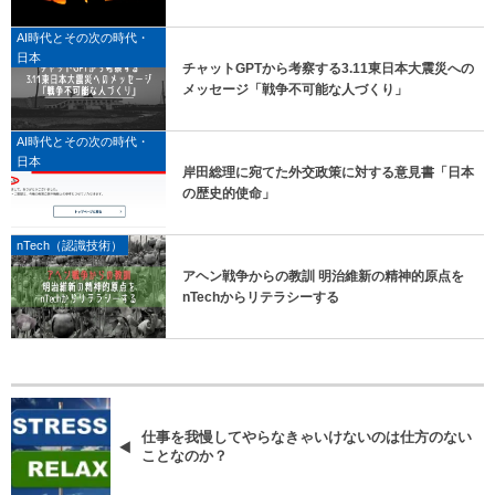
AI時代とその次の時代・
日本
チャットGPTから考察する3.11東日本大震災への
メッセージ「戦争不可能な人づくり」
AI時代とその次の時代・
日本
岸田総理に宛てた外交政策に対する意見書「日本
の歴史的使命」
nTech（認識技術）
アヘン戦争からの教訓 明治維新の精神的原点を
nTechからリテラシーする
仕事を我慢してやらなきゃいけないのは仕方のない
ことなのか？