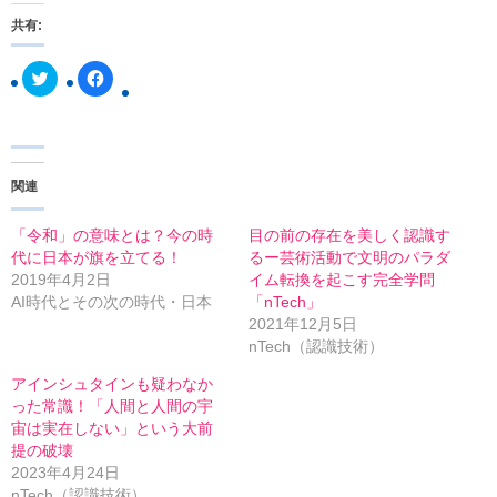
共有:
ク
F
リ
a
ッ
c
ク
e
し
b
て
o
T
o
w
k
関連
i
で
t
共
t
有
e
す
「令和」の意味とは？今の時
目の前の存在を美しく認識す
r
る
代に日本が旗を立てる！
るー芸術活動で文明のパラダ
で
に
共
は
2019年4月2日
イム転換を起こす完全学問
有
ク
AI時代とその次の時代・日本
「nTech」
(
リ
新
ッ
2021年12月5日
し
ク
nTech（認識技術）
い
し
ウ
て
ィ
く
アインシュタインも疑わなか
ン
だ
った常識！「人間と人間の宇
ド
さ
ウ
い
宙は実在しない」という大前
で
(
開
新
提の破壊
き
し
2023年4月24日
ま
い
す
ウ
nTech（認識技術）