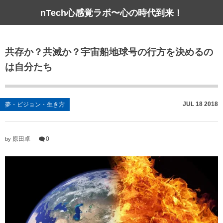
nTech心感覚ラボ〜心の時代到来！
共存か？共滅か？宇宙船地球号の行方を決めるの
は自分たち
JUL
18
2018
夢・ビジョン・生き方
原田卓
0
by