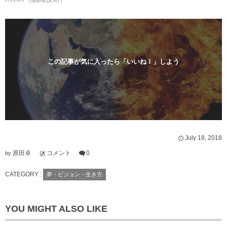
)
ィ
ン
ド
ウ
で
開
き
ま
す
この記事が気に入ったら「いいね！」しよう
)
July
18
,
2018
原田卓
コメント
0
by
CATEGORY :
夢・ビジョン・生き方
YOU MIGHT ALSO LIKE