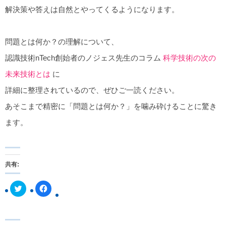
解決策や答えは自然とやってくるようになります。
問題とは何か？の理解について、
認識技術nTech創始者のノジェス先生のコラム
科学技術の次の
未来技術とは
に
詳細に整理されているので、ぜひご一読ください。
あそこまで精密に「問題とは何か？」を噛み砕けることに驚き
ます。
共有:
ク
F
リ
a
ッ
c
ク
e
し
b
て
o