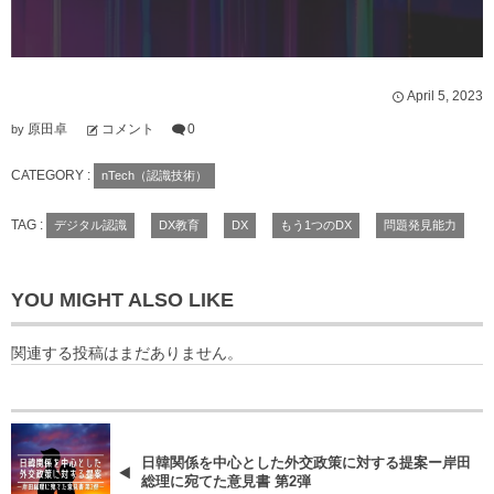
April
5
,
2023
原田卓
コメント
0
by
CATEGORY :
nTech（認識技術）
TAG :
デジタル認識
DX教育
DX
もう1つのDX
問題発見能力
YOU MIGHT ALSO LIKE
関連する投稿はまだありません。
日韓関係を中心とした外交政策に対する提案ー岸田
総理に宛てた意見書 第2弾