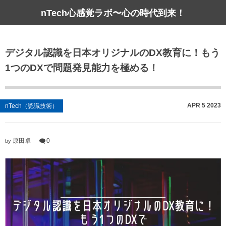
nTech心感覚ラボ〜心の時代到来！
デジタル認識を日本オリジナルのDX教育に！もう
1つのDXで問題発見能力を極める！
APR
5
2023
nTech（認識技術）
原田卓
0
by