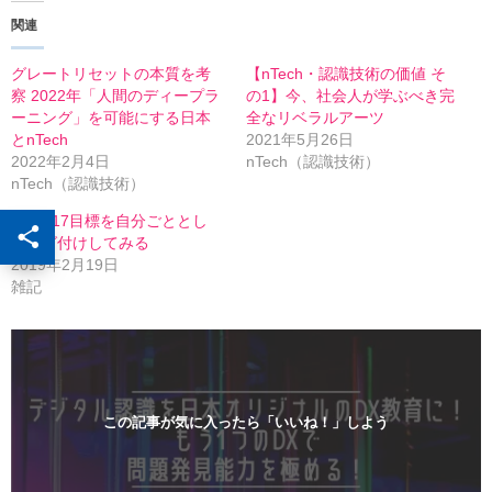
T
o
w
k
関連
i
で
t
共
t
有
e
す
グレートリセットの本質を考
【nTech・認識技術の価値 そ
r
る
察 2022年「人間のディープラ
の1】今、社会人が学ぶべき完
で
に
共
は
ーニング」を可能にする日本
全なリベラルアーツ
有
ク
とnTech
2021年5月26日
(
リ
新
ッ
2022年2月4日
nTech（認識技術）
し
ク
nTech（認識技術）
い
し
ウ
て
ィ
く
SDGs17目標を自分ごととし
ン
だ
てタグ付けしてみる
ド
さ
ウ
い
2019年2月19日
で
(
開
新
雑記
き
し
ま
い
す
ウ
)
ィ
ン
ド
ウ
で
開
この記事が気に入ったら「いいね！」しよう
き
ま
す
)