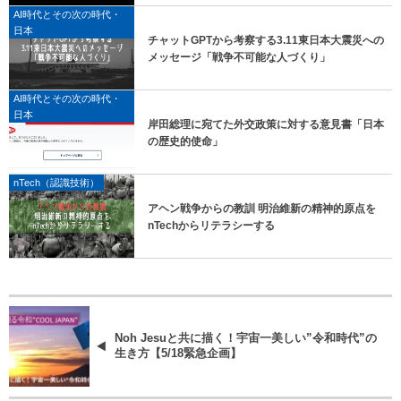
AI時代とその次の時代・
日本
チャットGPTから考察する3.11東日本大震災への
メッセージ「戦争不可能な人づくり」
AI時代とその次の時代・
日本
岸田総理に宛てた外交政策に対する意見書「日本
の歴史的使命」
nTech（認識技術）
アヘン戦争からの教訓 明治維新の精神的原点を
nTechからリテラシーする
Noh Jesuと共に描く！宇宙一美しい”令和時代”の
生き方【5/18緊急企画】