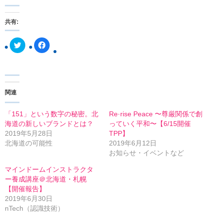
共有:
ク
F
リ
a
ッ
c
ク
e
し
b
て
o
T
o
w
k
関連
i
で
t
共
t
有
e
す
「151」という数字の秘密。北
Re·rise Peace 〜尊厳関係で創
r
る
海道の新しいブランドとは？
っていく平和〜【6/15開催
で
に
共
は
2019年5月28日
TPP】
有
ク
北海道の可能性
2019年6月12日
(
リ
新
ッ
お知らせ・イベントなど
し
ク
い
し
マインドームインストラクタ
ウ
て
ィ
く
ー養成講座＠北海道・札幌
ン
だ
【開催報告】
ド
さ
ウ
い
2019年6月30日
で
(
開
新
nTech（認識技術）
き
し