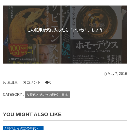
ま
い
す
ウ
)
ィ
ン
ド
ウ
で
開
この記事が気に入ったら「いいね！」しよう
き
ま
す
)
May
7
,
2019
原田卓
コメント
0
by
CATEGORY :
AI時代とその次の時代・日本
YOU MIGHT ALSO LIKE
AI時代とその次の時代・