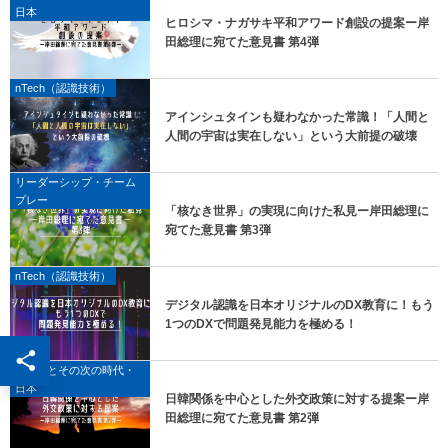
日本
ヒロシマ・ナガサキ平和アワード創設の提案ー岸
田総理に宛てた意見書 第4弾
nTech（認識技術）
アインシュタインも疑わなかった常識！「人間と
人間の宇宙は実在しない」という大前提の破壊
リーダーシップ・チーム
プレー
「核なき世界」の実現に向けた私見ー岸田総理に
宛てた意見書 第3弾
nTech（認識技術）
デジタル認識を日本オリジナルのDX教育に！もう
1つのDXで問題発見能力を極める！
AI時代とその次の時代・
日本
日韓関係を中心とした外交政策に対する提案ー岸
田総理に宛てた意見書 第2弾