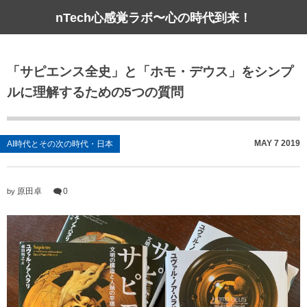
nTech心感覚ラボ〜心の時代到来！
「サピエンス全史」と「ホモ・デウス」をシンプ
ルに理解するための5つの質問
MAY
7
2019
AI時代とその次の時代・日本
原田卓
0
by