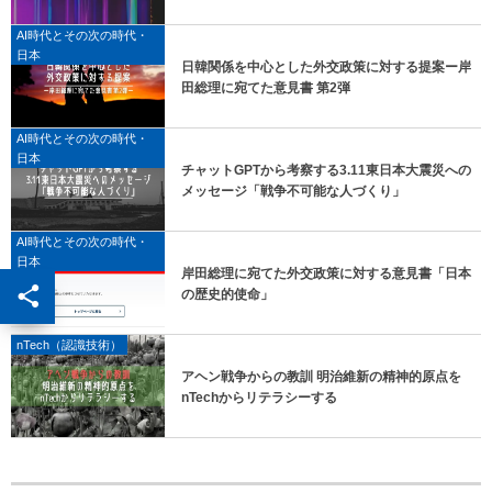
AI時代とその次の時代・
日本
日韓関係を中心とした外交政策に対する提案ー岸
田総理に宛てた意見書 第2弾
AI時代とその次の時代・
日本
チャットGPTから考察する3.11東日本大震災への
メッセージ「戦争不可能な人づくり」
AI時代とその次の時代・
日本
岸田総理に宛てた外交政策に対する意見書「日本
の歴史的使命」
nTech（認識技術）
アヘン戦争からの教訓 明治維新の精神的原点を
nTechからリテラシーする