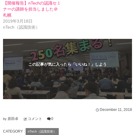
【開催報告】nTechの認識セミ
ウ
て
ィ
く
ナーの講師を担当しました＠
ン
だ
札幌
ド
さ
ウ
い
2019年3月18日
で
(
開
新
nTech（認識技術）
き
し
ま
い
す
ウ
)
ィ
ン
ド
ウ
で
開
この記事が気に入ったら「いいね！」しよう
き
ま
す
)
December
11
,
2018
原田卓
コメント
0
by
CATEGORY :
nTech（認識技術）