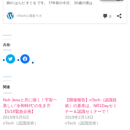
共有:
ク
F
リ
a
ッ
c
ク
e
し
b
て
o
T
o
w
k
関連
i
で
t
共
t
有
e
す
Noh Jesuと共に描く！宇宙一
【開催報告】nTech（認識技
r
る
美しい”令和時代”の生き方
術）の基本は、NR1Dayセミ
で
に
共
は
【5/18緊急企画】
ナー＆認識セミナーで！
有
ク
2019年5月5日
2019年2月13日
(
リ
新
ッ
nTech（認識技術）
nTech（認識技術）
し
ク
い
し