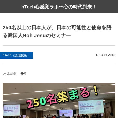
nTech心感覚ラボ〜心の時代到来！
250名以上の日本人が、日本の可能性と使命を語
る韓国人Noh Jesuのセミナー
DEC
11
2018
nTech（認識技術）
原田卓
0
by