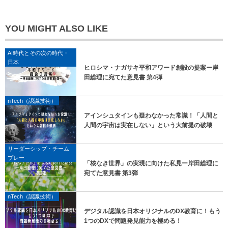
YOU MIGHT ALSO LIKE
AI時代とその次の時代・
日本
ヒロシマ・ナガサキ平和アワード創設の提案ー岸
田総理に宛てた意見書 第4弾
nTech（認識技術）
アインシュタインも疑わなかった常識！「人間と
人間の宇宙は実在しない」という大前提の破壊
リーダーシップ・チーム
プレー
「核なき世界」の実現に向けた私見ー岸田総理に
宛てた意見書 第3弾
nTech（認識技術）
デジタル認識を日本オリジナルのDX教育に！もう
1つのDXで問題発見能力を極める！