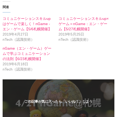
T
o
w
k
関連
i
で
t
共
t
有
e
す
コミュニケーションスキルup
コミュニケーションスキルup×
r
る
はゲームで楽しく！nGame -
ゲーム＝nGame：エン・ゲー
で
に
共
は
エン・ゲーム【5/6札幌開催】
ム【5/27札幌開催】
有
ク
2019年4月27日
2019年5月25日
(
リ
新
ッ
nTech（認識技術）
nTech（認識技術）
し
ク
い
し
nGame（エン・ゲーム）ゲー
ウ
て
ィ
く
ムで学ぶコミュニケーション
ン
だ
の法則【6/23札幌開催】
ド
さ
ウ
い
2019年6月18日
で
(
開
新
nTech（認識技術）
き
し
ま
い
す
ウ
)
ィ
ン
ド
ウ
で
開
この記事が気に入ったら「いいね！」しよう
き
ま
す
)