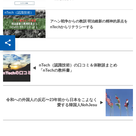
nTech（認識技術）
アヘン戦争からの教訓 明治維新の精神的原点を
nTechからリテラシーする
nTech（認識技術）の口コミ＆体験談まとめ
「nTechの教科書」
令和への外国人の反応〜23年前から日本をこよなく
愛する韓国人NohJesu