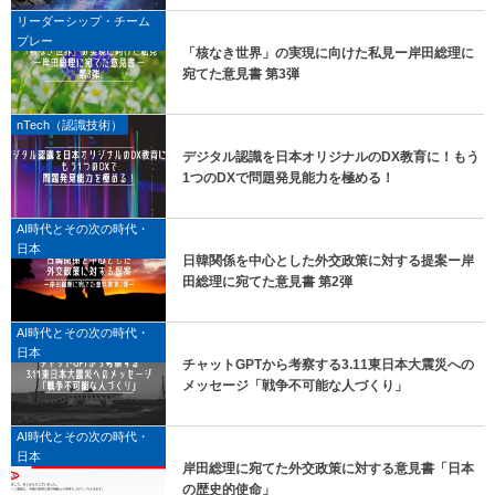
リーダーシップ・チーム
プレー
「核なき世界」の実現に向けた私見ー岸田総理に
宛てた意見書 第3弾
nTech（認識技術）
デジタル認識を日本オリジナルのDX教育に！もう
1つのDXで問題発見能力を極める！
AI時代とその次の時代・
日本
日韓関係を中心とした外交政策に対する提案ー岸
田総理に宛てた意見書 第2弾
AI時代とその次の時代・
日本
チャットGPTから考察する3.11東日本大震災への
メッセージ「戦争不可能な人づくり」
AI時代とその次の時代・
日本
岸田総理に宛てた外交政策に対する意見書「日本
の歴史的使命」