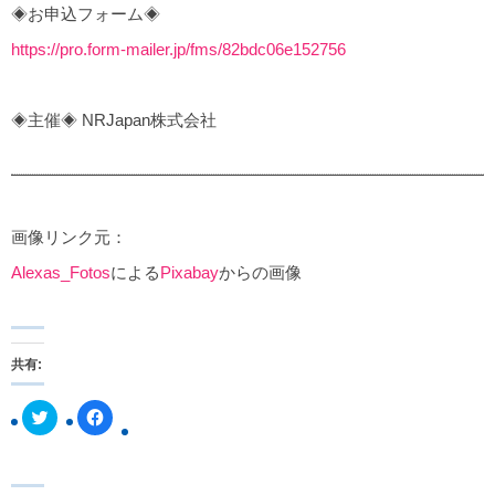
◈お申込フォーム◈
https://pro.form-mailer.jp/fms/82bdc06e152756
◈主催◈ NRJapan株式会社
画像リンク元：
Alexas_Fotos
による
Pixabay
からの画像
共有:
ク
F
リ
a
ッ
c
ク
e
し
b
て
o