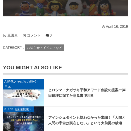
April
16
,
2019
原田卓
コメント
0
by
CATEGORY :
お知らせ・イベントなど
YOU MIGHT ALSO LIKE
AI時代とその次の時代・
日本
ヒロシマ・ナガサキ平和アワード創設の提案ー岸
田総理に宛てた意見書 第4弾
nTech（認識技術）
アインシュタインも疑わなかった常識！「人間と
人間の宇宙は実在しない」という大前提の破壊