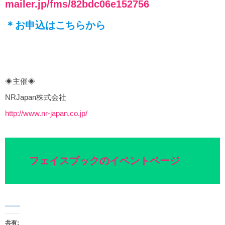
mailer.jp/fms/82bdc06e152756
＊お申込はこちらから
◈主催◈
NRJapan株式会社
http://www.nr-japan.co.jp/
フェイスブックのイベントページ
共有: