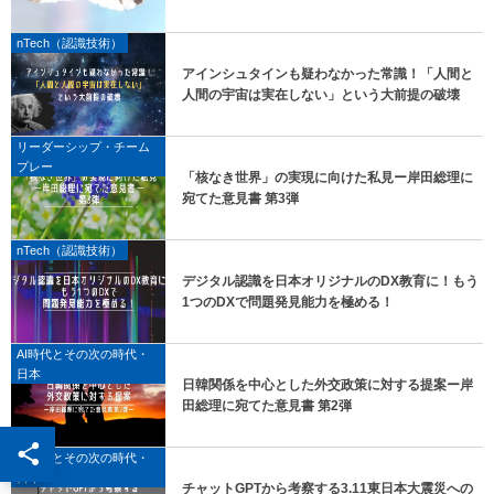
nTech（認識技術）
アインシュタインも疑わなかった常識！「人間と
人間の宇宙は実在しない」という大前提の破壊
リーダーシップ・チーム
プレー
「核なき世界」の実現に向けた私見ー岸田総理に
宛てた意見書 第3弾
nTech（認識技術）
デジタル認識を日本オリジナルのDX教育に！もう
1つのDXで問題発見能力を極める！
AI時代とその次の時代・
日本
日韓関係を中心とした外交政策に対する提案ー岸
田総理に宛てた意見書 第2弾
AI時代とその次の時代・
日本
チャットGPTから考察する3.11東日本大震災への