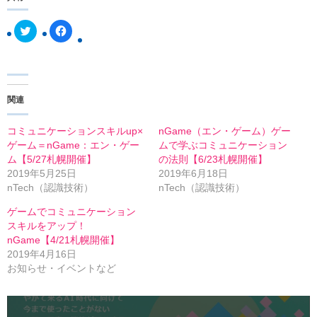
ク
F
リ
a
ッ
c
ク
e
し
b
て
o
T
o
w
k
関連
i
で
t
共
t
有
e
す
コミュニケーションスキルup×
nGame（エン・ゲーム）ゲー
r
る
ゲーム＝nGame：エン・ゲー
ムで学ぶコミュニケーション
で
に
共
は
ム【5/27札幌開催】
の法則【6/23札幌開催】
有
ク
2019年5月25日
2019年6月18日
(
リ
新
ッ
nTech（認識技術）
nTech（認識技術）
し
ク
い
し
ゲームでコミュニケーション
ウ
て
ィ
く
スキルをアップ！
ン
だ
nGame【4/21札幌開催】
ド
さ
ウ
い
2019年4月16日
で
(
開
新
お知らせ・イベントなど
き
し
ま
い
す
ウ
)
ィ
ン