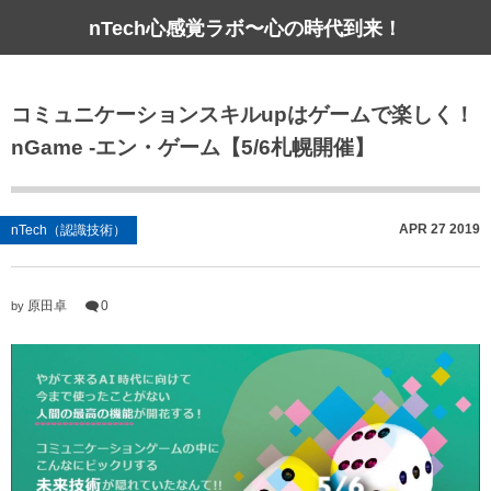
nTech心感覚ラボ〜心の時代到来！
コミュニケーションスキルupはゲームで楽しく！
nGame -エン・ゲーム【5/6札幌開催】
APR
27
2019
nTech（認識技術）
原田卓
0
by