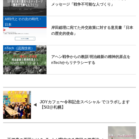
メッセージ「戦争不可能な人づくり」
AI時代とその次の時代・
日本
岸田総理に宛てた外交政策に対する意見書「日本
の歴史的使命」
nTech（認識技術）
アヘン戦争からの教訓 明治維新の精神的原点を
nTechからリテラシーする
JOYカフェ〜令和記念スペシャル でコラボします
【5/2@札幌】