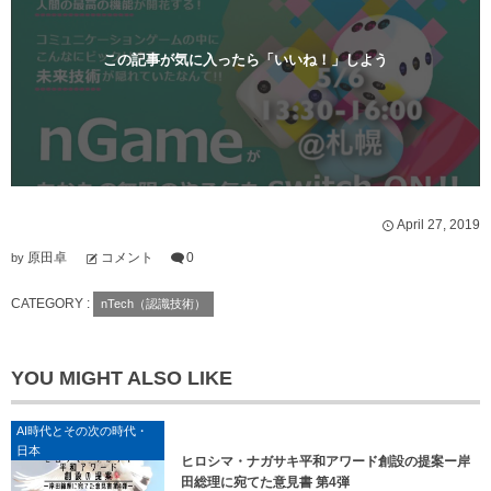
ド
ウ
で
開
この記事が気に入ったら「いいね！」しよう
き
ま
す
)
April
27
,
2019
原田卓
コメント
0
by
CATEGORY :
nTech（認識技術）
YOU MIGHT ALSO LIKE
AI時代とその次の時代・
日本
ヒロシマ・ナガサキ平和アワード創設の提案ー岸
田総理に宛てた意見書 第4弾