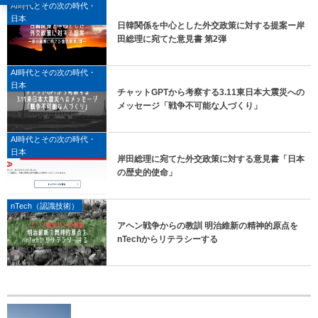
AI時代とその次の時代・
日本
日韓関係を中心とした外交政策に対する提案ー岸
田総理に宛てた意見書 第2弾
AI時代とその次の時代・
日本
チャットGPTから考察する3.11東日本大震災への
メッセージ「戦争不可能な人づくり」
AI時代とその次の時代・
日本
岸田総理に宛てた外交政策に対する意見書「日本
の歴史的使命」
nTech（認識技術）
アヘン戦争からの教訓 明治維新の精神的原点を
nTechからリテラシーする