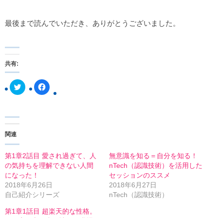
最後まで読んでいただき、ありがとうございました。
共有:
ク
F
リ
a
ッ
c
ク
e
し
b
て
o
T
o
w
k
関連
i
で
t
共
t
有
e
す
第1章2話目 愛され過ぎて、人
無意識を知る＝自分を知る！
r
る
の気持ちを理解できない人間
nTech（認識技術）を活用した
で
に
共
は
になった！
セッションのススメ
有
ク
2018年6月26日
2018年6月27日
(
リ
新
ッ
自己紹介シリーズ
nTech（認識技術）
し
ク
い
し
第1章1話目 超楽天的な性格。
ウ
て