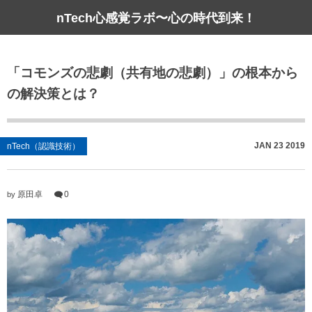
nTech心感覚ラボ〜心の時代到来！
「コモンズの悲劇（共有地の悲劇）」の根本から
の解決策とは？
JAN
23
2019
nTech（認識技術）
原田卓
0
by