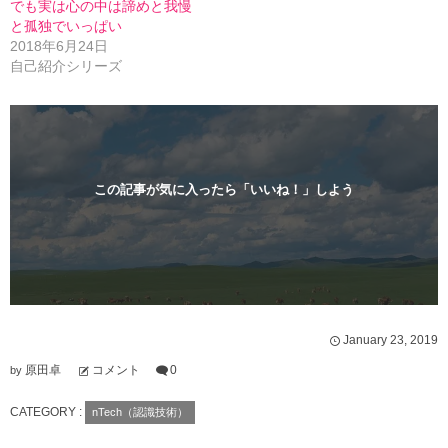
ィ
く
でも実は心の中は諦めと我慢
ン
だ
と孤独でいっぱい
ド
さ
ウ
い
2018年6月24日
で
(
開
新
自己紹介シリーズ
き
し
ま
い
す
ウ
)
ィ
ン
ド
ウ
で
開
この記事が気に入ったら「いいね！」しよう
き
ま
す
)
January
23
,
2019
原田卓
コメント
0
by
CATEGORY :
nTech（認識技術）