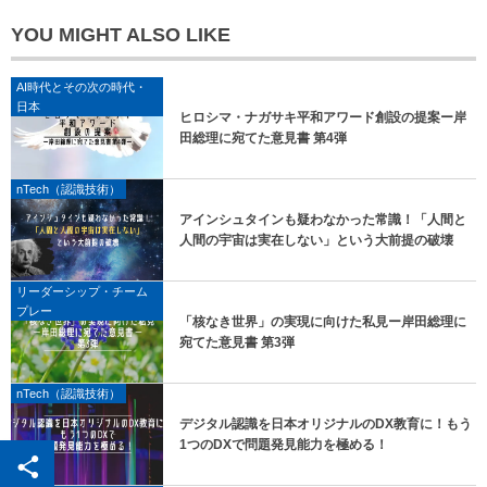
YOU MIGHT ALSO LIKE
AI時代とその次の時代・
日本
ヒロシマ・ナガサキ平和アワード創設の提案ー岸
田総理に宛てた意見書 第4弾
nTech（認識技術）
アインシュタインも疑わなかった常識！「人間と
人間の宇宙は実在しない」という大前提の破壊
リーダーシップ・チーム
プレー
「核なき世界」の実現に向けた私見ー岸田総理に
宛てた意見書 第3弾
nTech（認識技術）
デジタル認識を日本オリジナルのDX教育に！もう
1つのDXで問題発見能力を極める！