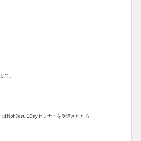
まして、
、
ーまたはNohJesu 1Dayセミナーを受講された方