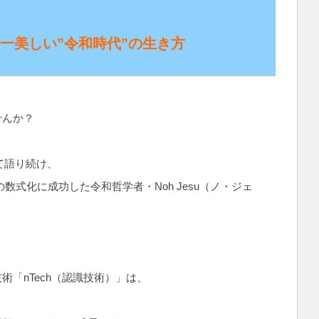
宇宙一美しい”令和時代”の生き方
せんか？
て語り続け、
数式化に成功した令和哲学者・Noh Jesu（ノ・ジェ
「nTech（認識技術）」は、