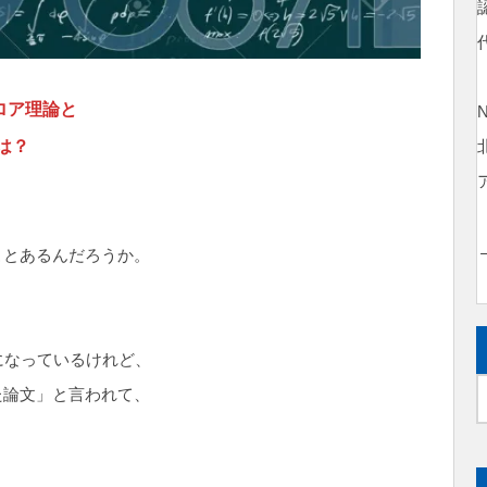
ロア理論と
は？
。
ことあるんだろうか。
になっているけれど、
た論文」と言われて、