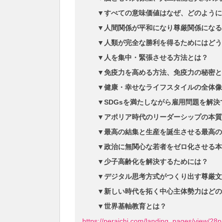
▼すべての意味価値はなぜ、どのように
▼人間関係が平和になり尊厳関係になる
▼人類が完全な勝利を得るためにはどう
▼人を集中・緊張させる方法とは？
▼免疫力を高める方法、免疫力の秘密と
▼健康・幸せなライフスタイルの全体像
▼SDGsを満たしながら雇用問題を解
▼アポリア時代のリーダーシップの本質
▼最高の結集と生産を誕生させる最高の
▼政治に無関心な若者をゼロ化させる本
▼少子高齢化を解決するためには？
▼デジタル思考方式がつくり出す尊厳文
▼新しい時代を拓く中心主体勢力はどの
▼世界基軸教育とは？
https://peraichi.com/landing_pages/view/28