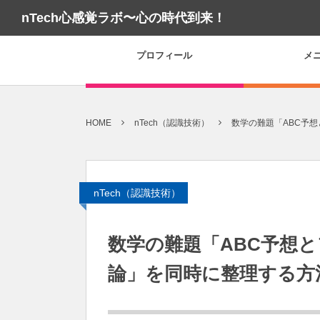
nTech心感覚ラボ〜心の時代到来！
プロフィール
メ
HOME
nTech（認識技術）
数学の難題「ABC予
nTech（認識技術）
数学の難題「ABC予想
論」を同時に整理する方