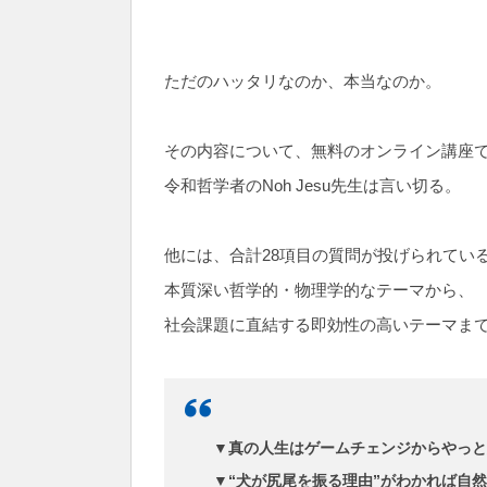
ただのハッタリなのか、本当なのか。
その内容について、無料のオンライン講座
令和哲学者のNoh Jesu先生は言い切る。
他には、合計28項目の質問が投げられてい
本質深い哲学的・物理学的なテーマから、
社会課題に直結する即効性の高いテーマま
▼真の人生はゲームチェンジからやっと
▼“犬が尻尾を振る理由”がわかれば自