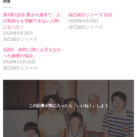
関連
i
で
t
共
t
有
e
す
第1章2話目 愛され過ぎて、人
自己紹介シリーズ 目次
r
る
の気持ちを理解できない人間
2018年6月18日
で
に
共
は
になった！
自己紹介シリーズ
有
ク
2018年6月26日
(
リ
新
ッ
自己紹介シリーズ
し
ク
い
し
5話目 絶対に誰にも言えなか
ウ
て
ィ
く
った秘密の悩み
ン
だ
2018年11月24日
ド
さ
ウ
い
自己紹介シリーズ
で
(
開
新
き
し
ま
い
す
ウ
)
ィ
ン
ド
ウ
で
この記事が気に入ったら「いいね！」しよう
開
き
ま
す
)