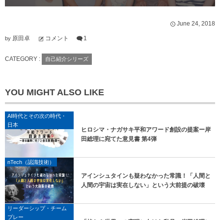
June
24
,
2018
原田卓
コメント
1
by
CATEGORY :
自己紹介シリーズ
YOU MIGHT ALSO LIKE
AI時代とその次の時代・
日本
ヒロシマ・ナガサキ平和アワード創設の提案ー岸
田総理に宛てた意見書 第4弾
nTech（認識技術）
アインシュタインも疑わなかった常識！「人間と
人間の宇宙は実在しない」という大前提の破壊
リーダーシップ・チーム
プレー