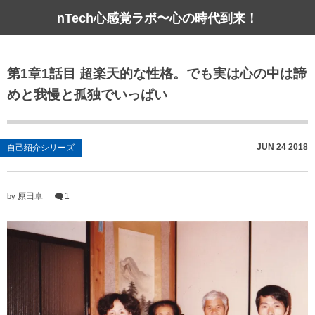
nTech心感覚ラボ〜心の時代到来！
第1章1話目 超楽天的な性格。でも実は心の中は諦
めと我慢と孤独でいっぱい
JUN
24
2018
自己紹介シリーズ
原田卓
1
by