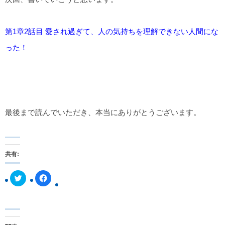
第1章2話目 愛され過ぎて、人の気持ちを理解できない人間にな
った！
最後まで読んでいただき、本当にありがとうございます。
共有:
ク
F
リ
a
ッ
c
ク
e
し
b
て
o
T
o
w
k