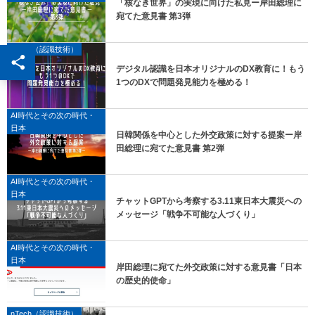
「核なき世界」の実現に向けた私見ー岸田総理に
宛てた意見書 第3弾
nTech（認識技術）
デジタル認識を日本オリジナルのDX教育に！もう
1つのDXで問題発見能力を極める！
AI時代とその次の時代・
日本
日韓関係を中心とした外交政策に対する提案ー岸
田総理に宛てた意見書 第2弾
AI時代とその次の時代・
日本
チャットGPTから考察する3.11東日本大震災への
メッセージ「戦争不可能な人づくり」
AI時代とその次の時代・
日本
岸田総理に宛てた外交政策に対する意見書「日本
の歴史的使命」
nTech（認識技術）