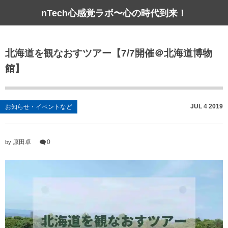
nTech心感覚ラボ〜心の時代到来！
北海道を観なおすツアー【7/7開催＠北海道博物
館】
JUL
4
2019
お知らせ・イベントなど
原田卓
0
by