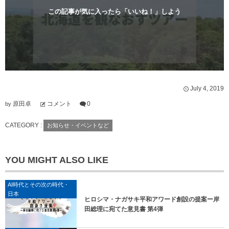
ウ
で
この記事が気に入ったら「いいね！」しよう
開
き
ま
す
)
July
4
,
2019
原田卓
コメント
0
by
CATEGORY :
お知らせ・イベントなど
YOU MIGHT ALSO LIKE
AI時代とその次の時代・
日本
ヒロシマ・ナガサキ平和アワード創設の提案ー岸
田総理に宛てた意見書 第4弾