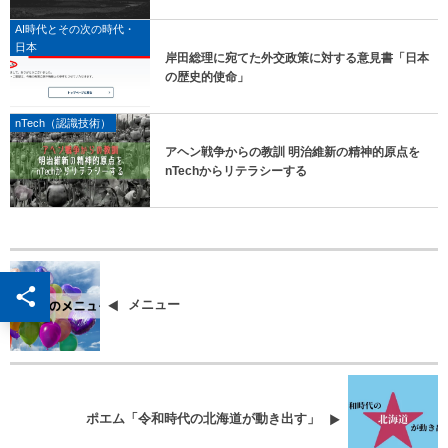
AI時代とその次の時代・
日本
岸田総理に宛てた外交政策に対する意見書「日本
の歴史的使命」
nTech（認識技術）
アヘン戦争からの教訓 明治維新の精神的原点を
nTechからリテラシーする
メニュー
ポエム「令和時代の北海道が動き出す」