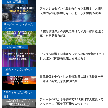
nTech（認識技術）
アインシュタインも疑わなかった常識！「人間と
人間の宇宙は実在しない」という大前提の破壊
リーダーシップ・チーム
プレー
「核なき世界」の実現に向けた私見ー岸田総理に
宛てた意見書 第3弾
nTech（認識技術）
デジタル認識を日本オリジナルのDX教育に！もう
1つのDXで問題発見能力を極める！
AI時代とその次の時代・
日本
日韓関係を中心とした外交政策に対する提案ー岸
田総理に宛てた意見書 第2弾
AI時代とその次の時代・
日本
チャットGPTから考察する3.11東日本大震災への
メッセージ「戦争不可能な人づくり」