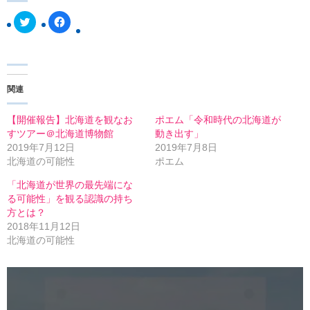
ク
F
リ
a
ッ
c
ク
e
し
b
て
o
T
o
w
k
関連
i
で
t
共
t
有
e
す
【開催報告】北海道を観なお
ポエム「令和時代の北海道が
r
る
すツアー＠北海道博物館
動き出す」
で
に
共
は
2019年7月12日
2019年7月8日
有
ク
北海道の可能性
ポエム
(
リ
新
ッ
し
ク
「北海道が世界の最先端にな
い
し
る可能性」を観る認識の持ち
ウ
て
ィ
く
方とは？
ン
だ
2018年11月12日
ド
さ
ウ
い
北海道の可能性
で
(
開
新
き
し
ま
い
す
ウ
)
ィ
ン
ド