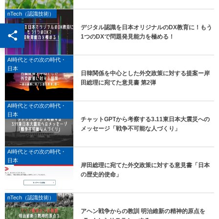
nTech（認識技術）
デジタル認識を日本オリジナルのDX教育に！もう
1つのDXで問題発見能力を極める！
AI時代とその次の時代・
日本
日韓関係を中心とした外交政策に対する提案ー岸
田総理に宛てた意見書 第2弾
AI時代とその次の時代・
日本
チャットGPTから考察する3.11東日本大震災への
メッセージ「戦争不可能な人づくり」
AI時代とその次の時代・
日本
岸田総理に宛てた外交政策に対する意見書「日本
の歴史的使命」
nTech（認識技術）
アヘン戦争からの教訓 明治維新の精神的原点を