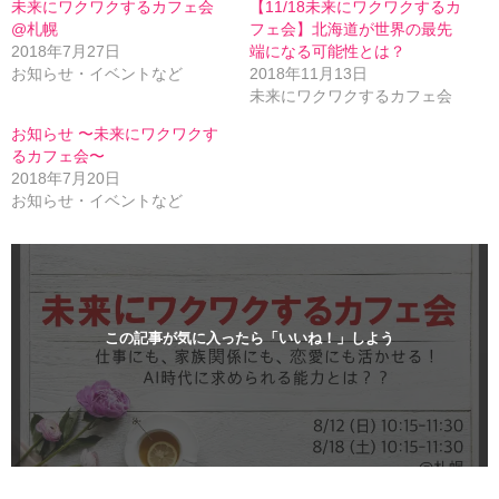
e
す
未来にワクワクするカフェ会
【11/18未来にワクワクするカ
r
る
@札幌
フェ会】北海道が世界の最先
で
に
共
は
2018年7月27日
端になる可能性とは？
有
ク
お知らせ・イベントなど
2018年11月13日
(
リ
新
ッ
未来にワクワクするカフェ会
し
ク
い
し
お知らせ 〜未来にワクワクす
ウ
て
ィ
く
るカフェ会〜
ン
だ
2018年7月20日
ド
さ
ウ
い
お知らせ・イベントなど
で
(
開
新
き
し
ま
い
す
ウ
)
ィ
ン
ド
ウ
で
この記事が気に入ったら「いいね！」しよう
開
き
ま
す
)