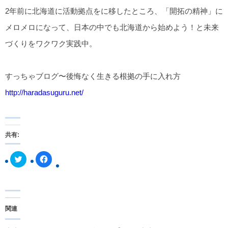
2年前に北海道に活動拠点をに移したところ、「開拓の精神」に
メロメロになって、日本の中でも北海道から始めよう！と未来
づくりをワクワク実践中。
すっちゃブログ〜後悔なく生きる根拠の手に入れ方
http://haradasuguru.net/
共有:
ク
F
リ
a
ッ
c
ク
e
し
b
て
o
T
o
w
k
関連
i
で
t
共
t
有