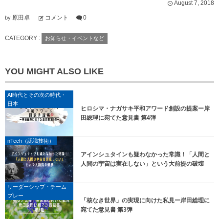
August
7
,
2018
原田卓
コメント
0
by
CATEGORY :
お知らせ・イベントなど
YOU MIGHT ALSO LIKE
AI時代とその次の時代・
日本
ヒロシマ・ナガサキ平和アワード創設の提案ー岸
田総理に宛てた意見書 第4弾
nTech（認識技術）
アインシュタインも疑わなかった常識！「人間と
人間の宇宙は実在しない」という大前提の破壊
リーダーシップ・チーム
プレー
「核なき世界」の実現に向けた私見ー岸田総理に
宛てた意見書 第3弾