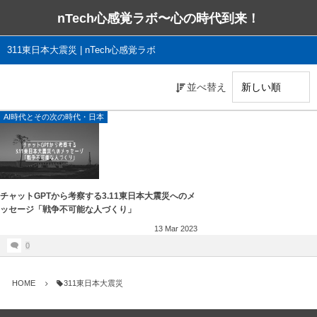
nTech心感覚ラボ〜心の時代到来！
311東日本大震災 | nTech心感覚ラボ
並べ替え
AI時代とその次の時代・日本
チャットGPTから考察する3.11東日本大震災へのメ
ッセージ「戦争不可能な人づくり」
13
Mar
2023
0
HOME
311東日本大震災