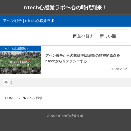
nTech心感覚ラボ〜心の時代到来！
アヘン戦争 | nTech心感覚ラボ
並べ替え
nTech（認識技術）
アヘン戦争からの教訓 明治維新の精神的原点を
nTechからリテラシーする
9
Feb
2022
0
HOME
アヘン戦争
©
2026
nTech心感覚ラボ
.