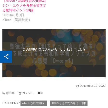
【nTech・認識技術の価値2】
ン
だ
シン・エヴァを考察＆哲学す
ド
さ
ウ
い
る驚愕ポイント10個
で
(
開
新
2021年6月9日
き
し
nTech（認識技術）
ま
い
す
ウ
)
ィ
ン
ド
ウ
で
開
き
ま
この記事が気に入ったら「いいね！」しよう
す
)
December
12
,
2021
原田卓
コメント
0
by
CATEGORY :
nTech（認識技術）
AI時代とその次の時代・日本