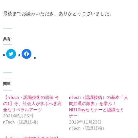
最後までお読みいただき、ありがとうございました。
共有:
ク
F
リ
a
ッ
c
ク
e
し
b
て
o
T
o
w
k
関連
i
で
t
共
t
有
e
す
【nTech・認識技術の価値 そ
nTech（認識技術）の基本「人
r
る
の1】今、社会人が学ぶべき完
間共通の限界」を学ぶ！
で
に
共
は
全なリベラルアーツ
NR1Dayセミナーと認識セミ
有
ク
2021年5月26日
ナー
(
リ
新
ッ
nTech（認識技術）
2018年11月23日
し
ク
nTech（認識技術）
い
し
ウ
て
ィ
く