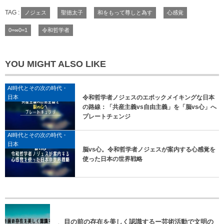
TAG :
ノジェス
聖徳太子
和をもって尊しと為す
心感覚
0=∞0=1
令和哲学者
YOU MIGHT ALSO LIKE
AI時代とその次の時代・
日本
令和哲学者ノジェスのエポックメイキングな日本
の路線：「共産主義vs自由主義」を「脳vs心」へ
プレートチェンジ
AI時代とその次の時代・
日本
脳vs心。令和哲学者ノジェスが案内する心感覚を
使った日本の世界戦略
目の前の存在を美しく認識するー芸術活動で文明の