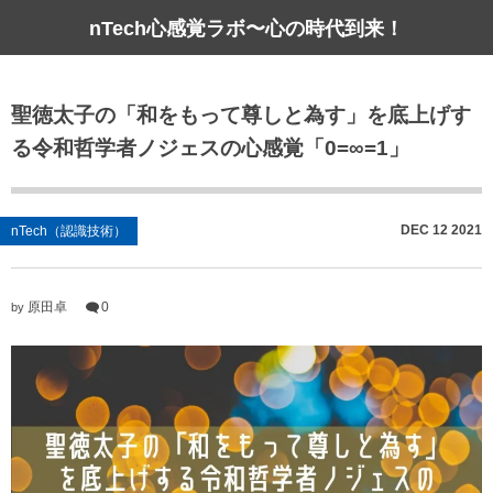
nTech心感覚ラボ〜心の時代到来！
聖徳太子の「和をもって尊しと為す」を底上げす
る令和哲学者ノジェスの心感覚「0=∞=1」
DEC
12
2021
nTech（認識技術）
原田卓
0
by