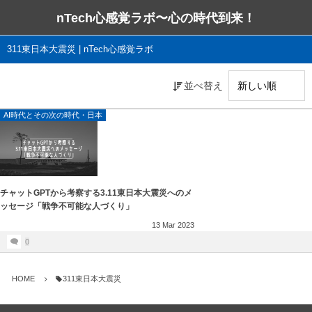
nTech心感覚ラボ〜心の時代到来！
311東日本大震災 | nTech心感覚ラボ
並べ替え
AI時代とその次の時代・日本
チャットGPTから考察する3.11東日本大震災へのメ
ッセージ「戦争不可能な人づくり」
13
Mar
2023
0
HOME
311東日本大震災