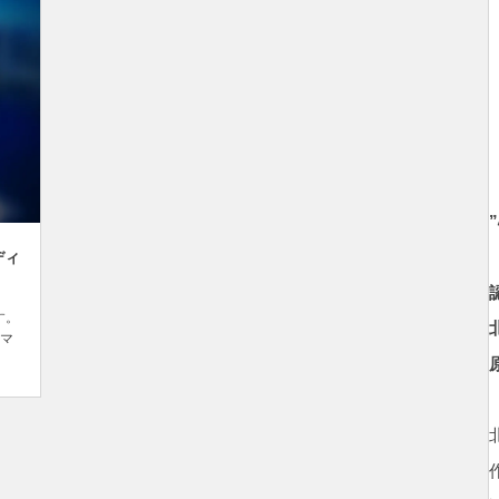
ディ
す。
マ
ch
で公
。