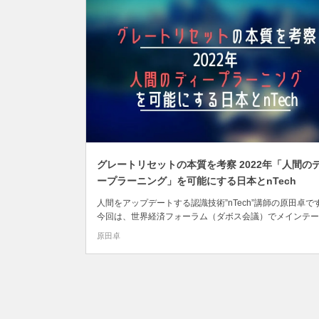
グレートリセットの本質を考察 2022年「人間の
ープラーニング」を可能にする日本とnTech
人間をアップデートする認識技術”nTech”講師の原田卓で
今回は、世界経済フォーラム（ダボス会議）でメインテー
に置かれている「グレートリセットの本質」について、nTe
原田卓
の観点から考察します。 グレートリセットは、持続可能
平な世界経済を早急に作り上げるべきだという考え方です