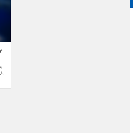
学
ろ
た人
が実
す。