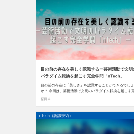
目の前の存在を美しく認識するー芸術活動で文明
パラダイム転換を起こす完全学問「nTech」
目の前の存在に「美しさ」を認識することができるでしょ
か？ 今回は、芸術活動で文明のパラダイム転換を起こす
学問"nTech"について書きます。 ＊”nTech”は科学技術の
原田卓
未来技術です ・エヌ・テックと読みます ・日本語では「
技術」
nTech（認識技術）