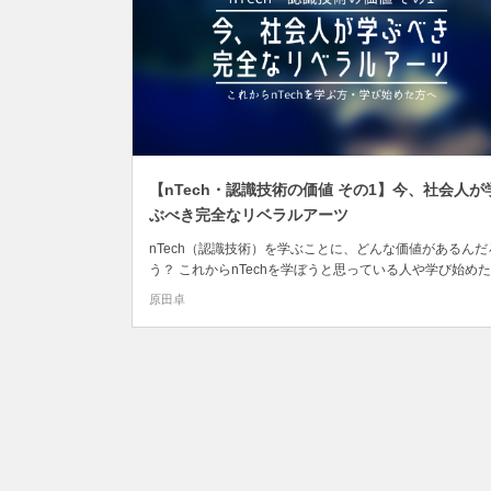
【nTech・認識技術の価値 その1】今、社会人が
ぶべき完全なリベラルアーツ
nTech（認識技術）を学ぶことに、どんな価値があるんだ
う？ これからnTechを学ぼうと思っている人や学び始め
が気なるところだといます。 nTech講師の立場から、僕
原田卓
感しているnTechの価値をお伝えしようと思います。 今回
は、リベラルアーツの観点からnTechの価値をお伝えしま