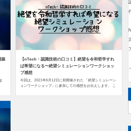
構築
【nTech・認識技術の口コミ】絶望を令和哲学すれ
ば希望になる〜絶望シミュレーションワークショッ
プ感想
、
今回は、2021年6月12日に初開催された 「絶望シミュレーシ
ま
ョンワークショップ」に参加しての感想をお伝えします。 こ
る
のワークショップに参加予定の人や検討している人、 nTech
をこれから学んでみようと思っている人の参考になれば幸い
です！ 僕は、このワークショップに参加しなければ一生ない
であろう2つの経験をしました。