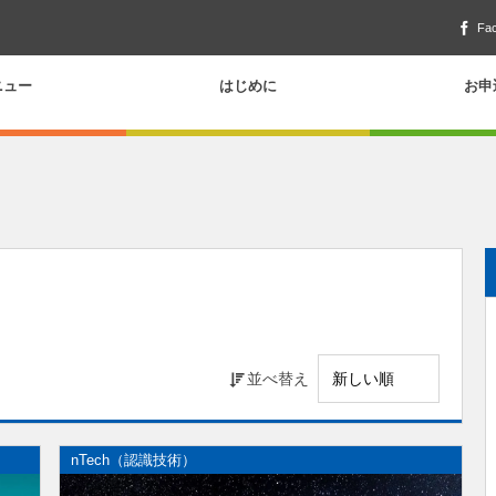
Fa
ニュー
はじめに
お申
並べ替え
nTech（認識技術）