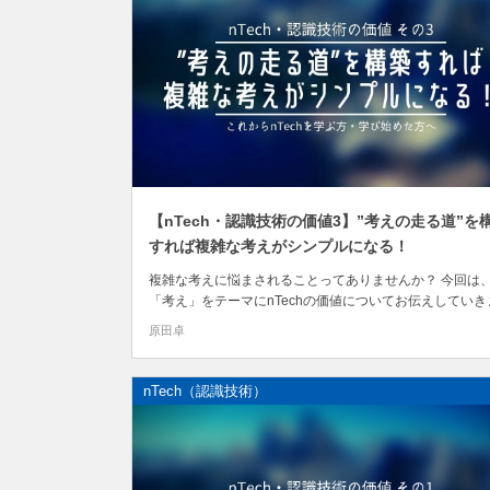
【nTech・認識技術の価値3】”考えの走る道”を
すれば複雑な考えがシンプルになる！
複雑な考えに悩まされることってありませんか？ 今回は
「考え」をテーマにnTechの価値についてお伝えしていき
す。 「考え」そのものをスッキリと整理して「考えの走
原田卓
道」を構築できる技術がnTechです。
nTech（認識技術）