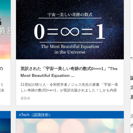
の
英訳された「宇宙一美しい奇跡の数式0=∞=1」”The
Most Beautiful Equation ...
う
21世紀の悟り人・令和哲学者ノジェス先生の著書 「宇宙一美
完全
しい奇跡の数式0=∞=1」が英訳出版されました！しかも内容
次の
が半分以上バージョンアップされているとのことです。 これ
原田卓
認識
からnTechを学ぼうという方に、この可能性を知っていただき
たくて記事を書きます。
nTech（認識技術）